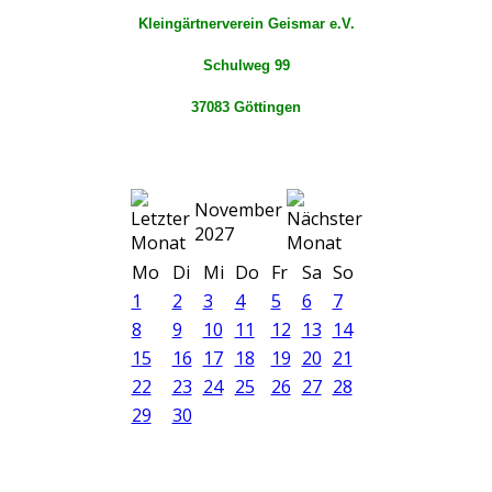
Kleingärtnerverein Geismar e.V.
Schulweg 99
37083 Göttingen
November
2027
Mo
Di
Mi
Do
Fr
Sa
So
1
2
3
4
5
6
7
8
9
10
11
12
13
14
15
16
17
18
19
20
21
22
23
24
25
26
27
28
29
30